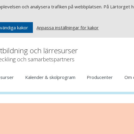
upplevelsen och analysera trafiken på webbplatsen. På Lärtorget ha
Anpassa inställningar för kakor
vändiga kakor
rtbildning och lärresurser
veckling och samarbetspartners
esurser
Kalender & skolprogram
Producenter
Om 