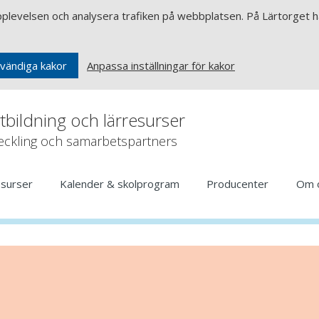
upplevelsen och analysera trafiken på webbplatsen. På Lärtorget ha
Anpassa inställningar för kakor
vändiga kakor
rtbildning och lärresurser
veckling och samarbetspartners
esurser
Kalender & skolprogram
Producenter
Om 