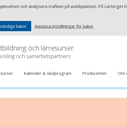
upplevelsen och analysera trafiken på webbplatsen. På Lärtorget ha
Anpassa inställningar för kakor
vändiga kakor
rtbildning och lärresurser
veckling och samarbetspartners
esurser
Kalender & skolprogram
Producenter
Om 