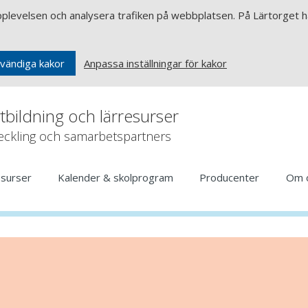
upplevelsen och analysera trafiken på webbplatsen. På Lärtorget ha
Anpassa inställningar för kakor
vändiga kakor
rtbildning och lärresurser
veckling och samarbetspartners
esurser
Kalender & skolprogram
Producenter
Om 