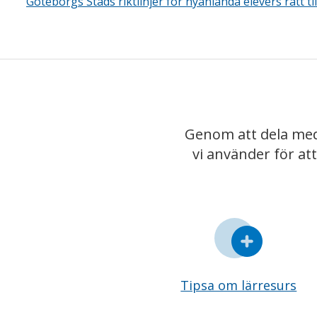
Göteborgs Stads riktlinjer for nyanlanda elevers ratt ti
Genom att dela med
vi använder för at
Tipsa om lärresurs