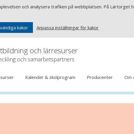
upplevelsen och analysera trafiken på webbplatsen. På Lärtorget ha
Anpassa inställningar för kakor
vändiga kakor
rtbildning och lärresurser
veckling och samarbetspartners
esurser
Kalender & skolprogram
Producenter
Om 