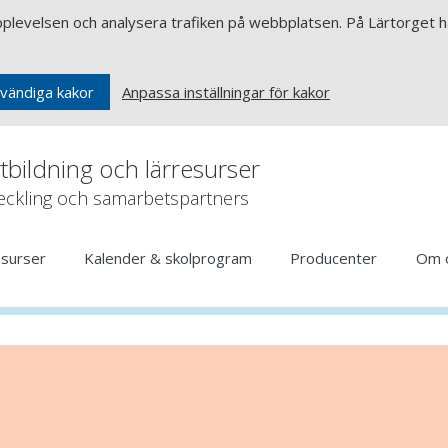
upplevelsen och analysera trafiken på webbplatsen. På Lärtorget ha
Anpassa inställningar för kakor
vändiga kakor
rtbildning och lärresurser
veckling och samarbetspartners
esurser
Kalender & skolprogram
Producenter
Om 