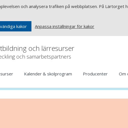
upplevelsen och analysera trafiken på webbplatsen. På Lärtorget ha
Anpassa inställningar för kakor
vändiga kakor
rtbildning och lärresurser
veckling och samarbetspartners
esurser
Kalender & skolprogram
Producenter
Om 