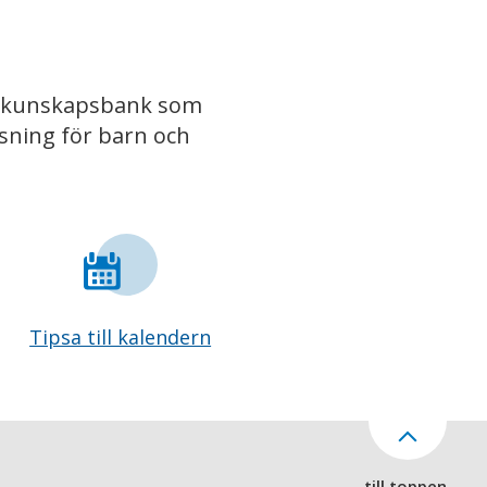
iv kunskapsbank som
isning för barn och
Tipsa till kalendern
till toppen