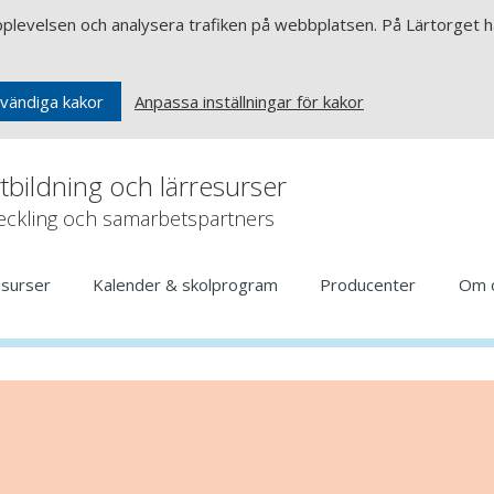
upplevelsen och analysera trafiken på webbplatsen. På Lärtorget ha
Anpassa inställningar för kakor
vändiga kakor
rtbildning och lärresurser
veckling och samarbetspartners
esurser
Kalender & skolprogram
Producenter
Om 