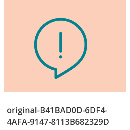
original-B41BAD0D-6DF4-
4AFA-9147-8113B682329D