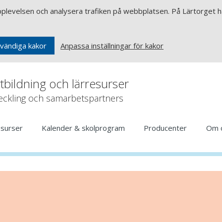
upplevelsen och analysera trafiken på webbplatsen. På Lärtorget ha
Anpassa inställningar för kakor
vändiga kakor
rtbildning och lärresurser
veckling och samarbetspartners
esurser
Kalender & skolprogram
Producenter
Om 