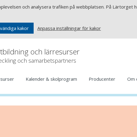
upplevelsen och analysera trafiken på webbplatsen. På Lärtorget ha
Anpassa inställningar för kakor
vändiga kakor
rtbildning och lärresurser
veckling och samarbetspartners
esurser
Kalender & skolprogram
Producenter
Om 