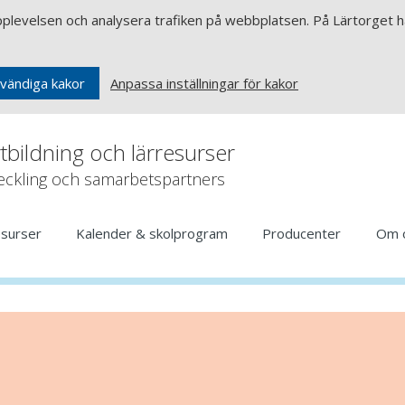
upplevelsen och analysera trafiken på webbplatsen. På Lärtorget ha
Anpassa inställningar för kakor
vändiga kakor
rtbildning och lärresurser
veckling och samarbetspartners
esurser
Kalender & skolprogram
Producenter
Om 