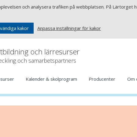
upplevelsen och analysera trafiken på webbplatsen. På Lärtorget ha
Anpassa inställningar för kakor
vändiga kakor
rtbildning och lärresurser
veckling och samarbetspartners
esurser
Kalender & skolprogram
Producenter
Om 