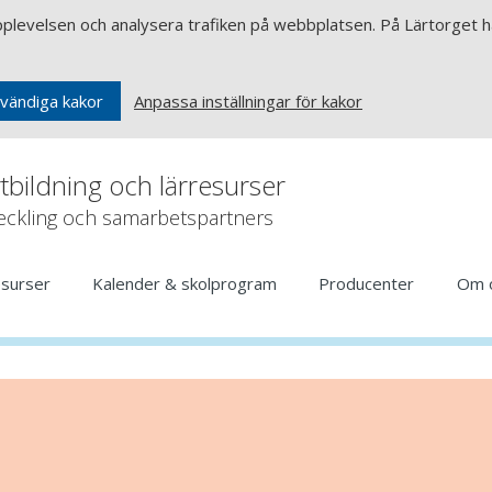
upplevelsen och analysera trafiken på webbplatsen. På Lärtorget ha
Anpassa inställningar för kakor
vändiga kakor
rtbildning och lärresurser
veckling och samarbetspartners
esurser
Kalender & skolprogram
Producenter
Om 