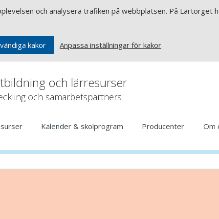
upplevelsen och analysera trafiken på webbplatsen. På Lärtorget ha
Anpassa inställningar för kakor
vändiga kakor
rtbildning och lärresurser
veckling och samarbetspartners
esurser
Kalender & skolprogram
Producenter
Om 