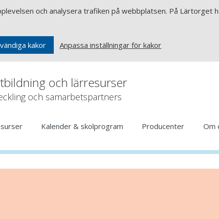
upplevelsen och analysera trafiken på webbplatsen. På Lärtorget ha
Anpassa inställningar för kakor
vändiga kakor
rtbildning och lärresurser
veckling och samarbetspartners
esurser
Kalender & skolprogram
Producenter
Om 