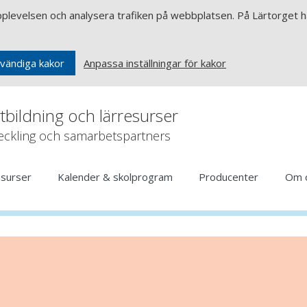
upplevelsen och analysera trafiken på webbplatsen. På Lärtorget ha
Anpassa inställningar för kakor
vändiga kakor
rtbildning och lärresurser
veckling och samarbetspartners
esurser
Kalender & skolprogram
Producenter
Om 