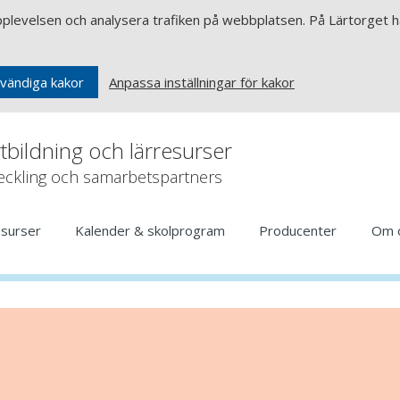
upplevelsen och analysera trafiken på webbplatsen. På Lärtorget ha
Anpassa inställningar för kakor
vändiga kakor
rtbildning och lärresurser
veckling och samarbetspartners
esurser
Kalender & skolprogram
Producenter
Om 