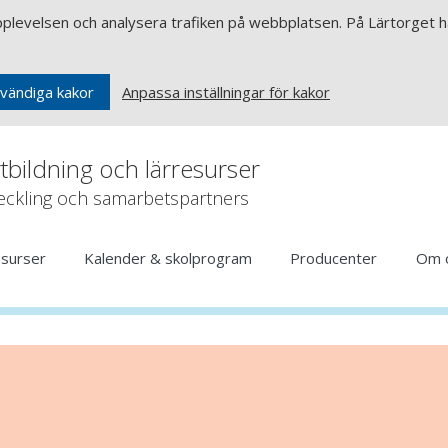
upplevelsen och analysera trafiken på webbplatsen. På Lärtorget ha
Anpassa inställningar för kakor
vändiga kakor
rtbildning och lärresurser
veckling och samarbetspartners
esurser
Kalender & skolprogram
Producenter
Om 