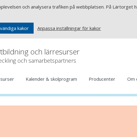
upplevelsen och analysera trafiken på webbplatsen. På Lärtorget ha
Anpassa inställningar för kakor
vändiga kakor
rtbildning och lärresurser
veckling och samarbetspartners
esurser
Kalender & skolprogram
Producenter
Om 