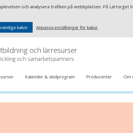
upplevelsen och analysera trafiken på webbplatsen. På Lärtorget ha
Anpassa inställningar för kakor
vändiga kakor
rtbildning och lärresurser
veckling och samarbetspartners
esurser
Kalender & skolprogram
Producenter
Om 