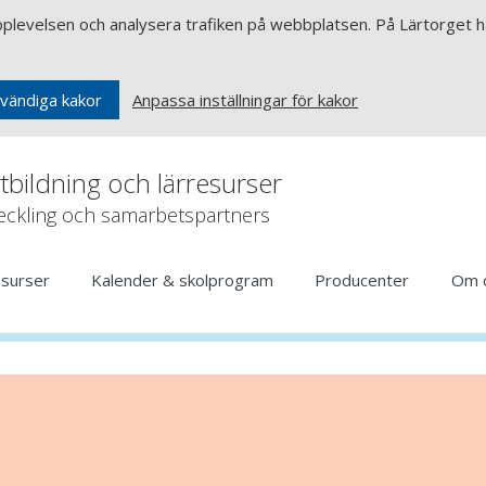
upplevelsen och analysera trafiken på webbplatsen. På Lärtorget ha
Anpassa inställningar för kakor
vändiga kakor
rtbildning och lärresurser
veckling och samarbetspartners
esurser
Kalender & skolprogram
Producenter
Om 