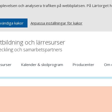
upplevelsen och analysera trafiken på webbplatsen. På Lärtorget ha
Anpassa inställningar för kakor
vändiga kakor
rtbildning och lärresurser
veckling och samarbetspartners
esurser
Kalender & skolprogram
Producenter
Om 