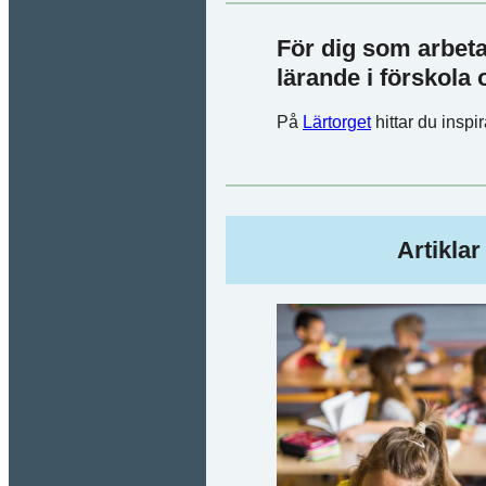
För dig som arbet
lärande i förskola 
På
Lärtorget
hittar du inspir
Artikla