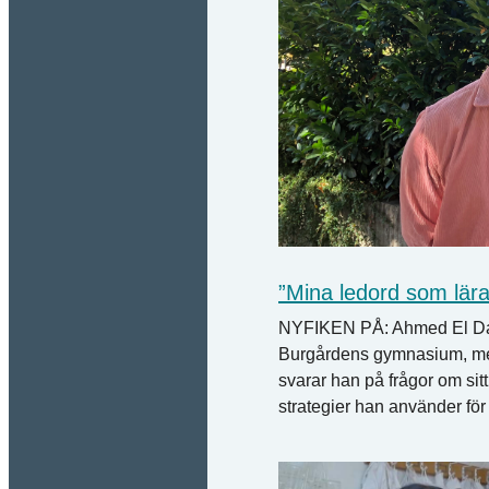
”Mina ledord som lärare
NYFIKEN PÅ: Ahmed El Daba
Burgårdens gymnasium, men
svarar han på frågor om sit
strategier han använder för