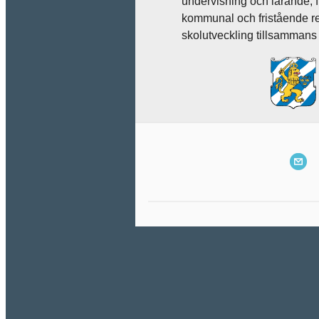
undervisning och lärande, fr
kommunal och fristående re
skolutveckling tillsamman