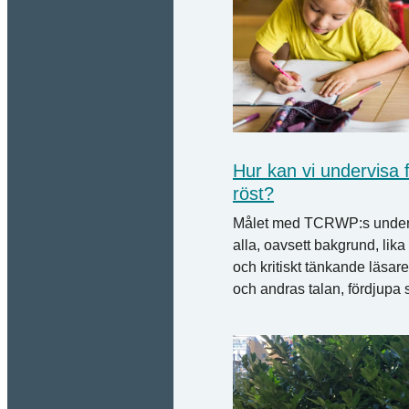
Hur kan vi undervisa f
röst?
Målet med TCRWP:s undervi
alla, oavsett bakgrund, lika 
och kritiskt tänkande läsar
och andras talan, fördjupa