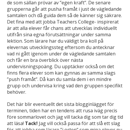
de som sällan prövar av ”egen kraft”. De senare
grupperna går att pusha framåt i just de vägledande
samtalen och då guida dem så de känner sig säkrare.
Det fina med att jobba Teachers College- inspirerat
är att alla elever får chans att utvecklas individuellt
utifrån sina egna förutsättningar under samma
lektion. Som lärare har du väldigt bra koll på
elevernas utvecklingssteg eftersom du antecknar
vad ni gått igenom under de vägledande samtalen
och får en bra överblick över nästa
undervisningspoäng. Du upptäcker också om det
finns flera elever som kan gynnas av samma slags
”push framåt”. Då kan du samla dem i en mindre
grupp och undervisa kring vad den gruppen specifikt
behöver.
Det här blir eventuellt det sista blogginlägget för
terminen, tiden har en tendens att rusa iväg precis
före sommarlovet och jag vill tacka dig som tar dig tid
att läsa!
Tack!
Jag vill också passa för att slå ett slag
för att jobba som lärare ”i orten” som mina elever nu