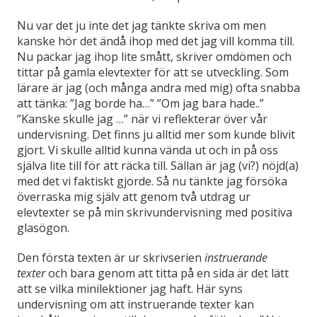
Nu var det ju inte det jag tänkte skriva om men
kanske hör det ändå ihop med det jag vill komma till.
Nu packar jag ihop lite smått, skriver omdömen och
tittar på gamla elevtexter för att se utveckling. Som
lärare är jag (och många andra med mig) ofta snabba
att tänka: ”Jag borde ha…” ”Om jag bara hade..”
”Kanske skulle jag …” när vi reflekterar över vår
undervisning. Det finns ju alltid mer som kunde blivit
gjort. Vi skulle alltid kunna vända ut och in på oss
själva lite till för att räcka till. Sällan är jag (vi?) nöjd(a)
med det vi faktiskt gjorde. Så nu tänkte jag försöka
överraska mig själv att genom två utdrag ur
elevtexter se på min skrivundervisning med positiva
glasögon.
Den första texten är ur skrivserien
instruerande
texter
och bara genom att titta på en sida är det lätt
att se vilka minilektioner jag haft. Här syns
undervisning om att instruerande texter kan