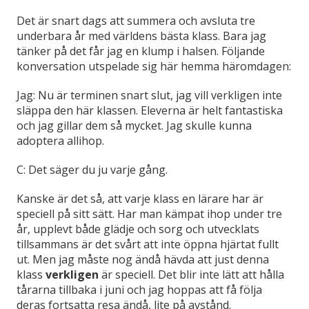
Det är snart dags att summera och avsluta tre
underbara år med världens bästa klass. Bara jag
tänker på det får jag en klump i halsen. Följande
konversation utspelade sig här hemma häromdagen:
Jag: Nu är terminen snart slut, jag vill verkligen inte
släppa den här klassen. Eleverna är helt fantastiska
och jag gillar dem så mycket. Jag skulle kunna
adoptera allihop.
C: Det säger du ju varje gång.
Kanske är det så, att varje klass en lärare har är
speciell på sitt sätt. Har man kämpat ihop under tre
år, upplevt både glädje och sorg och utvecklats
tillsammans är det svårt att inte öppna hjärtat fullt
ut. Men jag måste nog ändå hävda att just denna
klass
verkligen
är speciell. Det blir inte lätt att hålla
tårarna tillbaka i juni och jag hoppas att få följa
deras fortsatta resa ändå, lite på avstånd.