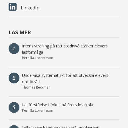
LinkedIn
LÄS MER
Intensivträning på rätt stödnivå stärker elevers
1
läsförmåga
Pernilla Lorentzson
Undervisa systematiskt för att utveckla elevers
2
ordförråd
Thomas Reckman
Läsförståelse i fokus på årets lovskola
3
Pernilla Lorentzson
"Alla lärare behöver vara språkmedvetna!"