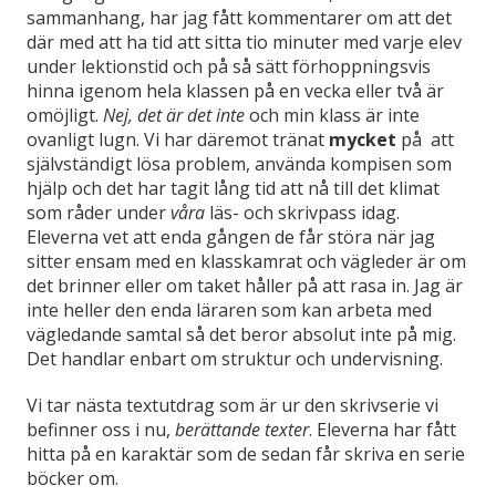
sammanhang, har jag fått kommentarer om att det
där med att ha tid att sitta tio minuter med varje elev
under lektionstid och på så sätt förhoppningsvis
hinna igenom hela klassen på en vecka eller två är
omöjligt.
Nej, det är det inte
och min klass är inte
ovanligt lugn. Vi har däremot tränat
mycket
på att
självständigt lösa problem, använda kompisen som
hjälp och det har tagit lång tid att nå till det klimat
som råder under
våra
läs- och skrivpass idag.
Eleverna vet att enda gången de får störa när jag
sitter ensam med en klasskamrat och vägleder är om
det brinner eller om taket håller på att
rasa in. Jag är
inte heller den enda läraren som kan arbeta med
vägledande samtal så det beror absolut inte på mig.
Det handlar enbart om struktur och undervisning.
Vi tar nästa textutdrag som är ur den skrivserie vi
befinner oss i nu,
berättande texter
. Eleverna har fått
hitta på en karaktär som de sedan får skriva en serie
böcker om.