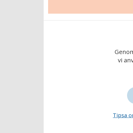
Genom 
vi an
Tipsa o