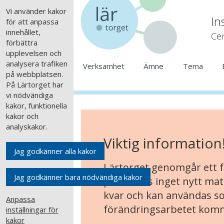
Vi använder kakor
In
för att anpassa
innehållet,
Cen
förbättra
upplevelsen och
analysera trafiken
Verksamhet
Ämne
Tema
på webbplatsen.
På Lärtorget har
vi nödvändiga
kakor, funktionella
kakor och
analyskakor.
Viktig information
Jag godkänner alla kakor
Lärtorget genomgår ett f
Jag godkänner bara nödvändiga kakor
publiceras inget nytt mate
kvar och kan användas som
Anpassa
förändringsarbetet komme
inställningar för
kakor