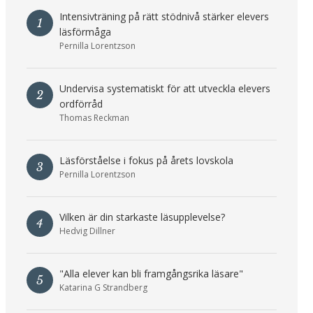
Intensivträning på rätt stödnivå stärker elevers
1
läsförmåga
Pernilla Lorentzson
Undervisa systematiskt för att utveckla elevers
2
ordförråd
Thomas Reckman
Läsförståelse i fokus på årets lovskola
3
Pernilla Lorentzson
Vilken är din starkaste läsupplevelse?
4
Hedvig Dillner
"Alla elever kan bli framgångsrika läsare"
5
Katarina G Strandberg