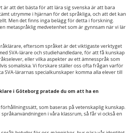
är att det bästa för att lära sig svenska är att bara
tämt utrymme i hjärnan för det språkliga, och att det kan
ellt. Men det finns inga belägg för detta i forskning.
r en metaspråklig medvetenhet som är gynnsam när vi lär
råklärare, eftersom språket är det viktigaste verktyget
r med SVA-lärare och studiehandledare, för att få kunskap
åkselever, eller vilka aspekter av ett ämnesspråk som
is somaliska. Vi forskare ställer oss ofta frågan varför
 låta SVA-lärarnas specialkunskaper komma alla elever till
ecklare i Göteborg pratade du om att ha en
 förhållningssätt, som baseras på vetenskaplig kunskap.
ill språkanvändningen i våra klassrum, så får vi också en
 språk betyder för oss människor, hur nära vår identitet