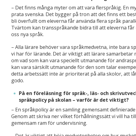
– Det finns många myter om att vara flerspråkig. En myt 
prata svenska. Det bygger på tron att det finns ett bes
bli överfullt om eleverna får använda flera språk parall
Tvärtom kan transspråkande bidra till att eleverna få
oss nya språk.
– Alla lärare behöver vara språkmedvetna, inte bara sp
vi har för lärande. Det är viktigt att lärare samarbeta
om vad som kan vara speciellt utmanande för andraspr
kan vara särskilt utmanande för den som talar exempelv
detta arbetssätt inte är prioriterat på alla skolor, att
godo.
På en föreläsning för språk-, läs- och skrivutv
språkpolicy på skolan – varför är det viktigt?
– En språkpolicy är en samling gemensamt definierade
Genom att skriva ner vilket förhållningssätt vi vill ha t
gemensam ram för undervisning.
– Det är viktigt att höja medvetenheten om hur mycket