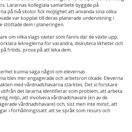
s. Lärarnas kollegiala samarbete byggde på
a på två skolor fick möjlighet att använda sina olika
övade var kopplat till deras planerade undervisning i
e stöttade dem i planeringen.
are om vilka slags växter som fanns där de växte upp,
 förklara lekreglerna för varandra, diskutera likheter och
på fritids, prova på att leka dem.
 säkerhet kunna säga något om elevernas
erna blev mer engagerade och arbetsron ökade. Eleverna
takten med vårdnadshavarna stärktes. Det vi forskare
a utifrån det lärarna identifierar som problem, att arbeta
nlig miljö, att involvera vårdnadshavare (en av de
agerade vårdnadshavare) och, sist men inte minst, att
 i förhållningssätt: att se språk som resurs och