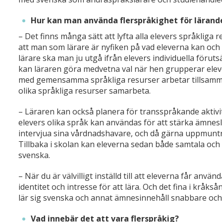
Hur kan man använda flerspråkighet för lärand
– Det finns många sätt att lyfta alla elevers språkliga
att man som lärare är nyfiken på vad eleverna kan o
lärare ska man ju utgå ifrån elevers individuella föruts
kan läraren göra medvetna val när hen grupperar eleve
med gemensamma språkliga resurser arbetar tillsamman
olika språkliga resurser samarbeta.
– Läraren kan också planera för transspråkande aktivi
elevers olika språk kan användas för att stärka ämnesl
intervjua sina vårdnadshavare, och då gärna uppmuntra
Tillbaka i skolan kan eleverna sedan både samtala och
svenska.
– När du är välvilligt inställd till att eleverna får anvä
identitet och intresse för att lära. Och det fina i kråk
lär sig svenska och annat ämnesinnehåll snabbare och 
Vad innebär det att vara flerspråkig?