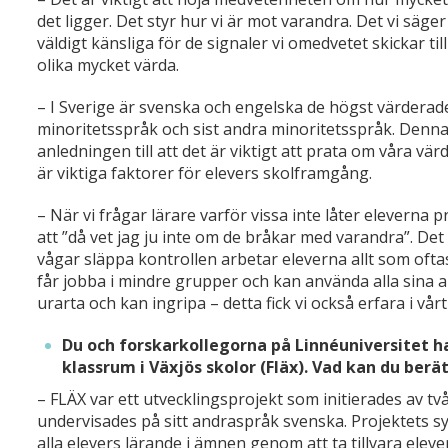
det ligger. Det styr hur vi är mot varandra. Det vi säger
väldigt känsliga för de signaler vi omedvetet skickar t
olika mycket värda.
– I Sverige är svenska och engelska de högst värderade 
minoritetsspråk och sist andra minoritetsspråk. Denna 
anledningen till att det är viktigt att prata om våra v
är viktiga faktorer för elevers skolframgång.
– När vi frågar lärare varför vissa inte låter eleverna 
att ”då vet jag ju inte om de bråkar med varandra”. De
vågar släppa kontrollen arbetar eleverna allt som ofta
får jobba i mindre grupper och kan använda alla sina 
urarta och kan ingripa – detta fick vi också erfara i vå
Du och forskarkollegorna på Linnéuniversitet h
klassrum i Växjös skolor (Fläx). Vad kan du ber
– FLÄX var ett utvecklingsprojekt som initierades av t
undervisades på sitt andraspråk svenska. Projektets sy
alla elevers lärande i ämnen genom att ta tillvara el