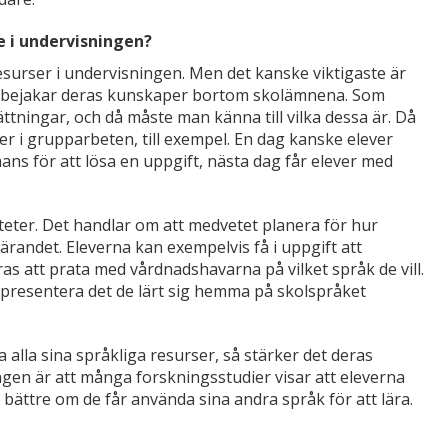
e i undervisningen?
 resurser i undervisningen. Men det kanske viktigaste är
ch bejakar deras kunskaper bortom skolämnena. Som
ättningar, och då måste man känna till vilka dessa är. Då
r i grupparbeten, till exempel. En dag kanske elever
s för att lösa en uppgift, nästa dag får elever med
teter. Det handlar om att medvetet planera för hur
ärandet. Eleverna kan exempelvis få i uppgift att
s att prata med vårdnadshavarna på vilket språk de vill.
 presentera det de lärt sig hemma på skolspråket
nda alla sina språkliga resurser, så stärker det deras
sången är att många forskningsstudier visar att eleverna
bättre om de får använda sina andra språk för att lära.