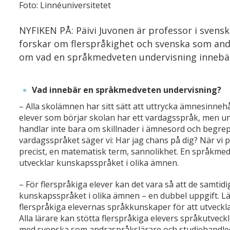
Foto: Linnéuniversitetet
NYFIKEN PÅ: Päivi Juvonen är professor i svens
forskar om flerspråkighet och svenska som andr
om vad en språkmedveten undervisning innebä
Vad innebär en språkmedveten undervisning?
– Alla skolämnen har sitt sätt att uttrycka ämnesinnehåll
elever som börjar skolan har ett vardagsspråk, men un
handlar inte bara om skillnader i ämnesord och begrep
vardagsspråket säger vi: Har jag chans på dig? När vi
precist, en matematisk term, sannolikhet. En språkmedv
utvecklar kunskapsspråket i olika ämnen.
– För flerspråkiga elever kan det vara så att de samti
kunskapsspråket i olika ämnen – en dubbel uppgift. L
flerspråkiga elevernas språkkunskaper för att utveckla
Alla lärare kan stötta flerspråkiga elevers språkutve
med svenska som andraspråkslärare och studiehandle