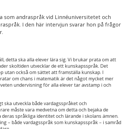
ka som andraspråk vid Linnéuniversitetet och
aspråk. I den här intervjun svarar hon på frågor
r.
, detta ska alla elever lära sig. Vi brukar prata om att
der skoltiden utvecklar de ett kunskapsspråk. Det
p utan också om sättet att framställa kunskap. I
 pratar om chans i matematik är det något mycket mer
eten undervisning för alla elever tar avstamp i och
digt ska utveckla både vardagsspråket och
ärare måste vara medvetna om detta och bejaka de
 deras språkliga identitet och lärande i skolans ämnen.
ckling – både vardagsspråk som kunskapsspråk – i samråd
dare.