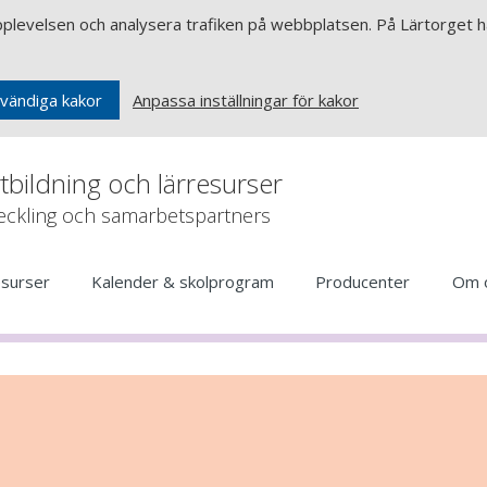
upplevelsen och analysera trafiken på webbplatsen. På Lärtorget ha
Anpassa inställningar för kakor
vändiga kakor
rtbildning och lärresurser
veckling och samarbetspartners
esurser
Kalender & skolprogram
Producenter
Om 