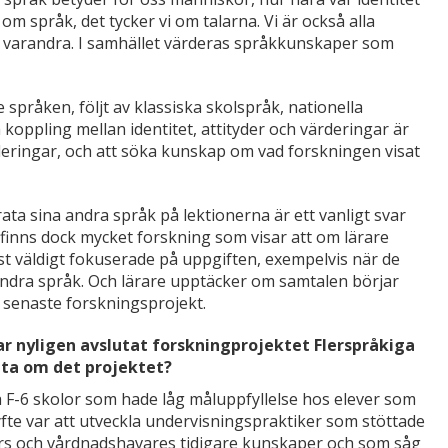
 om språk, det tycker vi om talarna. Vi är också alla
ill varandra. I samhället värderas språkkunskaper som
språken, följt av klassiska skolspråk, nationella
koppling mellan identitet, attityder och värderingar är
ärderingar, och att söka kunskap om vad forskningen visat
prata sina andra språk på lektionerna är ett vanligt svar
t finns dock mycket forskning som visar att om lärare
st väldigt fokuserade på uppgiften, exempelvis när de
andra språk. Och lärare upptäcker om samtalen börjar
rt senaste forskningsprojekt.
ar nyligen avslutat forskningprojektet Flerspråkiga
ätta om det projektet?
vå F-6 skolor som hade låg måluppfyllelse hos elever som
fte var att utveckla undervisningspraktiker som stöttade
evers och vårdnadshavares tidigare kunskaper och som såg