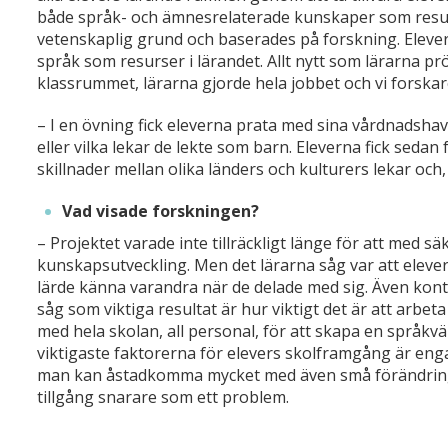
både språk- och ämnesrelaterade kunskaper som resur
vetenskaplig grund och baserades på forskning. Elevern
språk som resurser i lärandet. Allt nytt som lärarna pr
klassrummet, lärarna gjorde hela jobbet och vi forskar
– I en övning fick eleverna prata med sina vårdnadshav
eller vilka lekar de lekte som barn. Eleverna fick sedan
skillnader mellan olika länders och kulturers lekar och, 
Vad visade forskningen?
– Projektet varade inte tillräckligt länge för att med
kunskapsutveckling. Men det lärarna såg var att elev
lärde känna varandra när de delade med sig. Även kon
såg som viktiga resultat är hur viktigt det är att arbet
med hela skolan, all personal, för att skapa en språkvä
viktigaste faktorerna för elevers skolframgång är eng
man kan åstadkomma mycket med även små förändringar
tillgång snarare som ett problem.